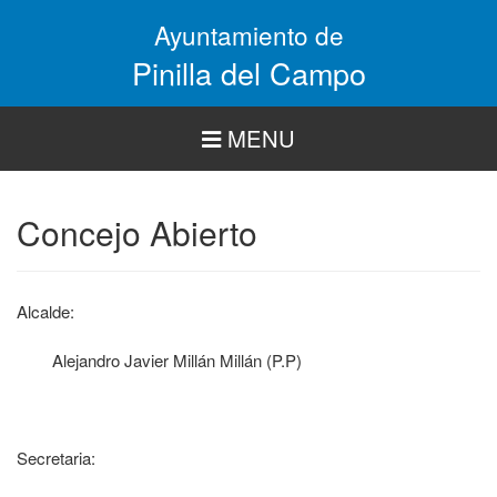
Pasar
Ayuntamiento de
al
contenido
Pinilla del Campo
principal
MENU
Concejo Abierto
Alcalde:
Alejandro Javier Millán Millán (P.P)
Secretaria: