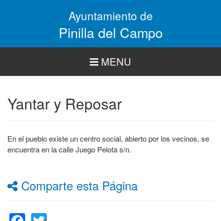
Pasar
Ayuntamiento de
al
contenido
Pinilla del Campo
principal
MENU
Yantar y Reposar
En el pueblo existe un centro social, abierto por los vecinos, se
encuentra en la calle Juego Pelota s/n.
Comparte esta Página
Facebook
Twitter