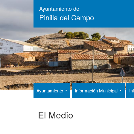
Pasar
Ayuntamiento de
al
Pinilla del Campo
contenido
principal
Ayuntamiento
Información Municipal
In
El Medio