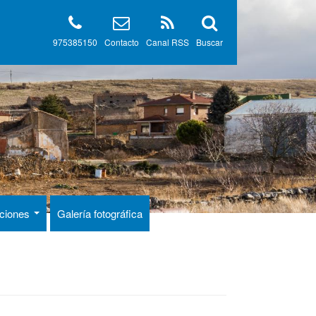
975385150
Contacto
Canal RSS
Buscar
aciones
Galería fotográfica