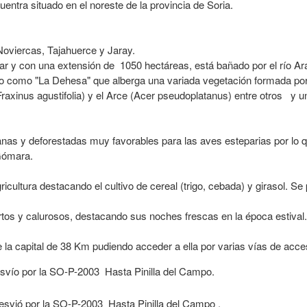
entra situado en el noreste de la provincia de Soria.
Noviercas, Tajahuerce y Jaray.
mar y con una extensión de 1050 hectáreas, está bañado por el río Ara
ido como "La Dehesa" que alberga una variada vegetación formada p
(Fraxinus agustifolia) y el Arce (Acer pseudoplatanus) entre otros y
as y deforestadas muy favorables para las aves esteparias por lo qu
Gómara.
ultura destacando el cultivo de cereal (trigo, cebada) y girasol. Se
ortos y calurosos, destacando sus noches frescas en la época estival.
e la capital de 38 Km pudiendo acceder a ella por varias vías de acce
esvío por la SO-P-2003 Hasta Pinilla del Campo.
esvió por la SO-P-2003 Hasta Pinilla del Campo .